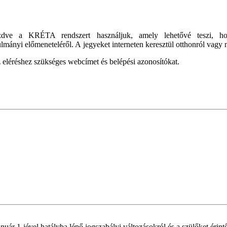
ve a KRÉTA rendszert használjuk, amely lehetővé teszi, hogy
lmányi előmeneteléről. A jegyeket interneten keresztül otthonról vag
 eléréshez szükséges webcímet és belépési azonosítókat.
ár 1-jével hatályba lépő jogszabályi változásokról és a szülőket érint