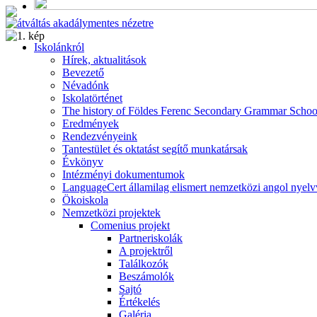
Alumni
Program
Iskolánkról
Hírek, aktualitások
Bevezető
Névadónk
Iskolatörténet
The history of Földes Ferenc Secondary Grammar Schoo
Eredmények
Rendezvényeink
Tantestület és oktatást segítő munkatársak
Évkönyv
Intézményi dokumentumok
LanguageCert államilag elismert nemzetközi angol nyelv
Ökoiskola
Nemzetközi projektek
Comenius projekt
Partneriskolák
A projektről
Találkozók
Beszámolók
Sajtó
Értékelés
Galéria