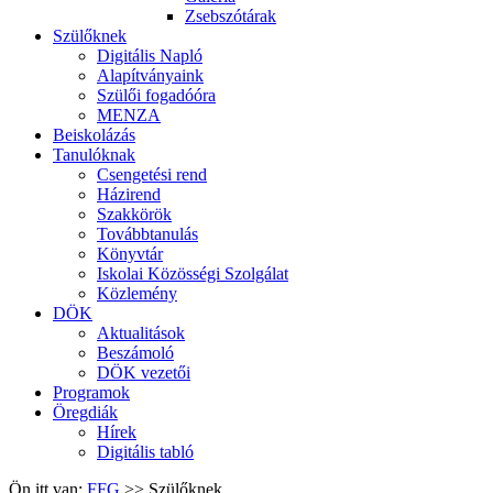
Zsebszótárak
Szülőknek
Digitális Napló
Alapítványaink
Szülői fogadóóra
MENZA
Beiskolázás
Tanulóknak
Csengetési rend
Házirend
Szakkörök
Továbbtanulás
Könyvtár
Iskolai Közösségi Szolgálat
Közlemény
DÖK
Aktualitások
Beszámoló
DÖK vezetői
Programok
Öregdiák
Hírek
Digitális tabló
Ön itt van:
FFG
>>
Szülőknek