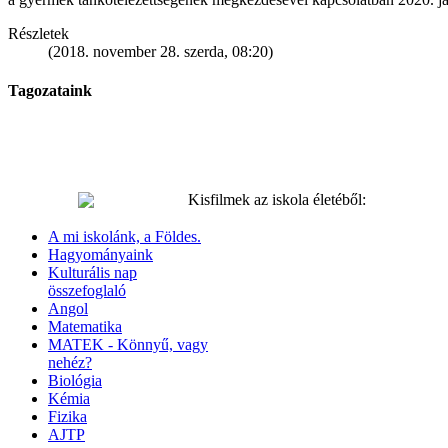
Részletek
(2018. november 28. szerda, 08:20)
Tagozataink
Kisfilmek az iskola életéből:
A mi iskolánk, a Földes.
Hagyományaink
Kulturális nap
összefoglaló
Angol
Matematika
MATEK - Könnyű, vagy
nehéz?
Biológia
Kémia
Fizika
AJTP