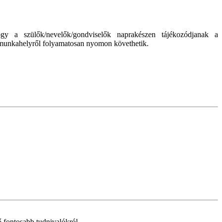
 a szülők/nevelők/gondviselők naprakészen tájékozódjanak a
y munkahelyről folyamatosan nyomon követhetik.
ő fontosabb tudnivalókról