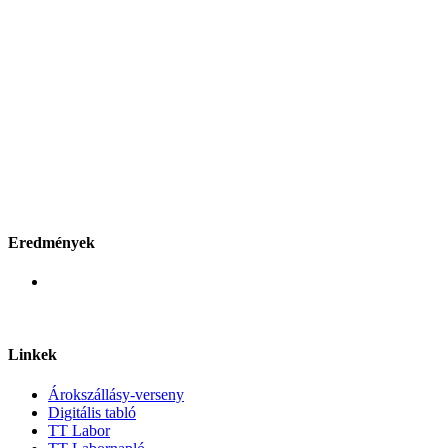
Eredmények
Linkek
Árokszállásy-verseny
Digitális tabló
TT Labor