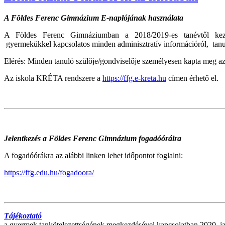
A Földes Ferenc Gimnázium E-naplójának használata
A Földes Ferenc Gimnáziumban a 2018/2019-es tanévtől kezd
gyermekükkel kapcsolatos minden adminisztratív információról, tanu
Elérés: Minden tanuló szülője/gondviselője személyesen kapta meg az
Az iskola KRÉTA rendszere a
https://ffg.e-kreta.hu
címen érhető el.
Jelentkezés a Földes Ferenc Gimnázium fogadóóráira
A fogadóórákra az alábbi linken lehet időpontot foglalni:
https://ffg.edu.hu/fogadoora/
Tájékoztató
a gyermek tankötelezettségének megkezdésével kapcsolatban 2020. janu