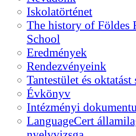
Iskolatörténet
The history of Földe
School
Eredmények
Rendezvényeink
Tantestület és oktatás
Évkönyv
Intézményi dokument
LanguageCert államila
nyelvvizsga