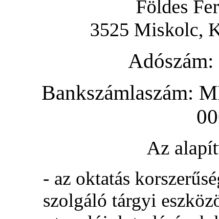
Földes Fe
3525 Miskolc, K
Adószám:
Bankszámlaszám: M
00
Az alapí
- az oktatás korszerűs
szolgáló tárgyi eszközö