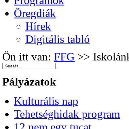
Programok
Öregdiák
Hírek
Digitális tabló
Ön itt van:
FFG
>>
Iskolán
Pályázatok
Kulturális nap
Tehetséghidak program
12 nem egy tucat