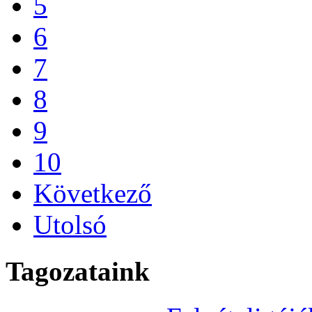
5
6
7
8
9
10
Következő
Utolsó
Tagozataink