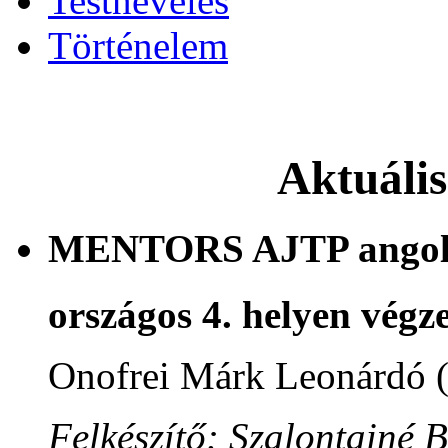
Testnevelés
Történelem
Aktuáli
MENTORS AJTP angol n
országos 4. helyen végze
Onofrei Márk Leonárdó 
Felkészítő: Szalontainé 