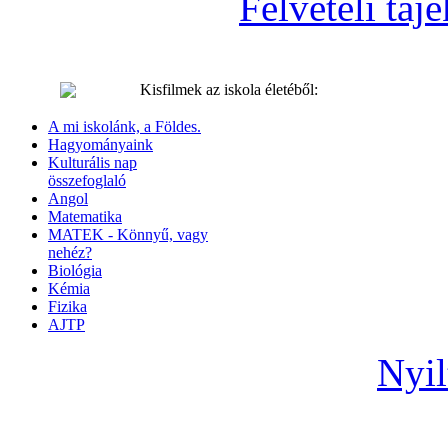
Felvételi tá
Kisfilmek az iskola életéből:
A mi iskolánk, a Földes.
Hagyományaink
Kulturális nap
összefoglaló
Angol
Matematika
MATEK - Könnyű, vagy
nehéz?
Biológia
Kémia
Fizika
AJTP
Nyil