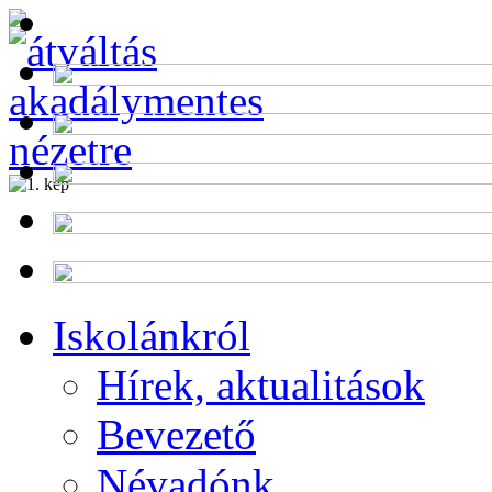
Alumni
Krisztina
Program
Iskolánkról
Hírek, aktualitások
Bevezető
Névadónk