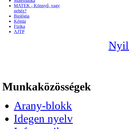
Matematika
MATEK - Könnyű, vagy
nehéz?
Biológia
Kémia
Fizika
AJTP
Nyil
Munkaközösségek
Arany-blokk
Idegen nyelv