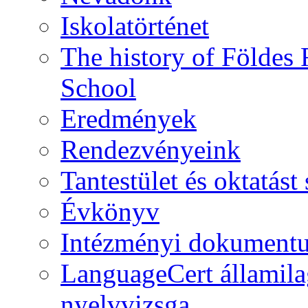
Iskolatörténet
The history of Földe
School
Eredmények
Rendezvényeink
Tantestület és oktatás
Évkönyv
Intézményi dokument
LanguageCert államila
nyelvvizsga