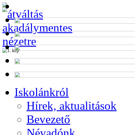
Alumni
Program
Iskolánkról
Hírek, aktualitások
Bevezető
Névadónk