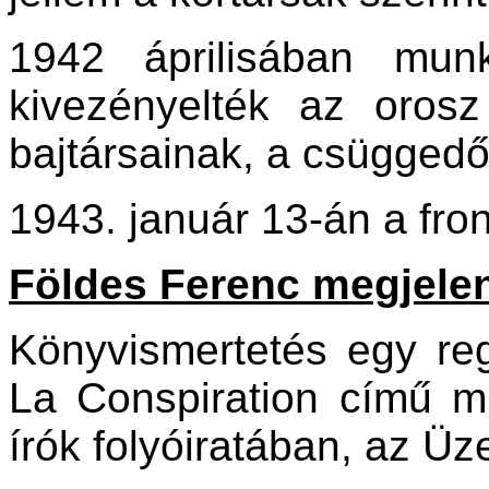
1942 áprilisában mun
kivezényelték az orosz 
bajtársainak, a csügged
1943. január 13-án a front
Földes Ferenc megjelent
Könyvismertetés egy re
La Conspiration című m
írók folyóiratában, az Ü