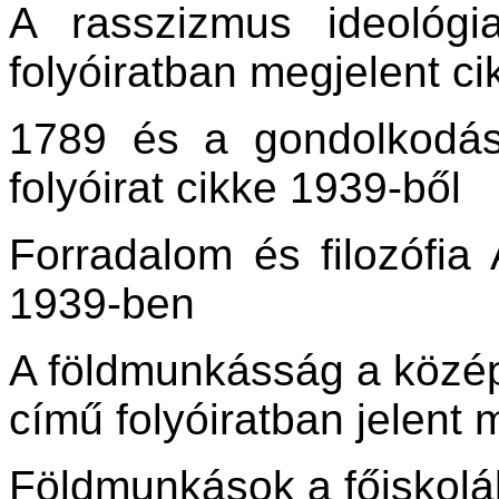
A rasszizmus ideológ
folyóiratban megjelent c
1789 és a gondolkodá
folyóirat cikke 1939-ből
Forradalom és filozófia
1939-ben
A földmunkásság a közép
című folyóiratban jelent
Földmunkások a főiskol