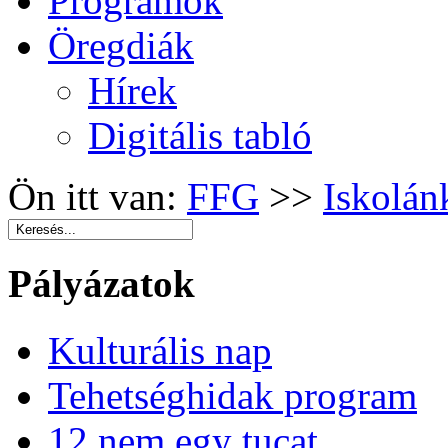
Programok
Öregdiák
Hírek
Digitális tabló
Ön itt van:
FFG
>>
Iskolán
Pályázatok
Kulturális nap
Tehetséghidak program
12 nem egy tucat