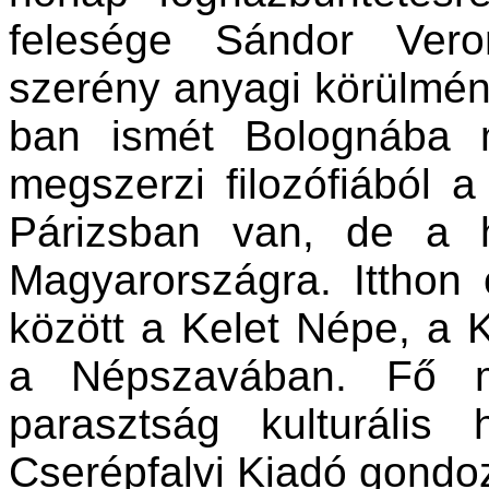
felesége Sándor Veron
szerény anyagi körülmény
ban ismét Bolognába m
megszerzi filozófiából a
Párizsban van, de a h
Magyarországra. Itthon
között a Kelet Népe, a 
a Népszavában. Fő 
parasztság kulturális
Cserépfalvi Kiadó gondo