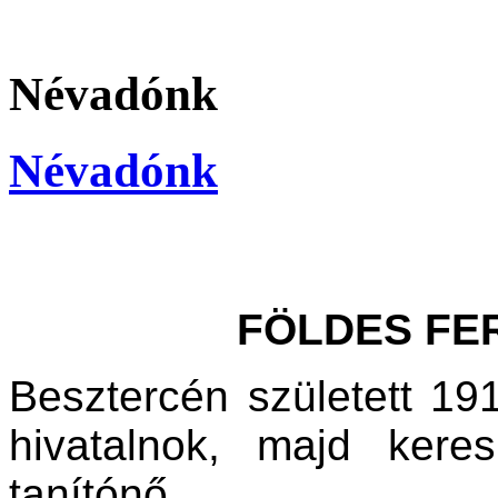
Névadónk
Névadónk
FÖLDES FER
Besztercén született 191
hivatalnok, majd keres
tanítónő.