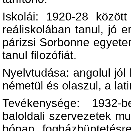
Iskolái: 1920-28 közöt
reáliskolában tanul, jó 
párizsi Sorbonne egyet
tanul filozófiát.
Nyelvtudása: angolul jól 
németül és olaszul, a lati
Tevékenysége: 1932-b
baloldali szervezetek mu
hónap fogházbüntetésre