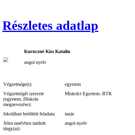
Részletes adatlap
Kuruczné Kiss Katalin
angol nyelv
Végzettsége(i):
egyetem
Végzettségét szerezte
Miskolci Egyetem- BTK
(egyetem, főiskola
megnevezése):
Iskolában betöltött feladata:
tanár
Jelen tanévben tanított
angol nyelv
tárgy(ai):