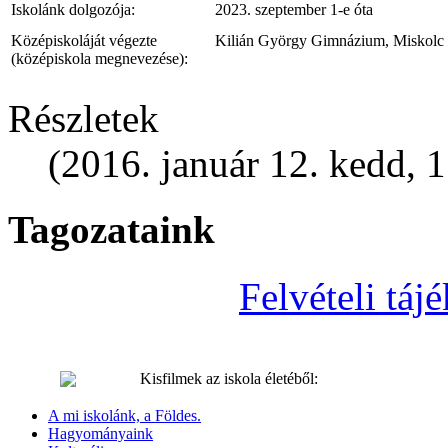
Iskolánk dolgozója:
2023. szeptember 1-e óta
Középiskoláját végezte
Kilián György Gimnázium, Miskolc
(középiskola megnevezése):
Részletek
(2016. január 12. kedd, 
Tagozataink
Felvételi tá
Kisfilmek az iskola életéből:
A mi iskolánk, a Földes.
Hagyományaink