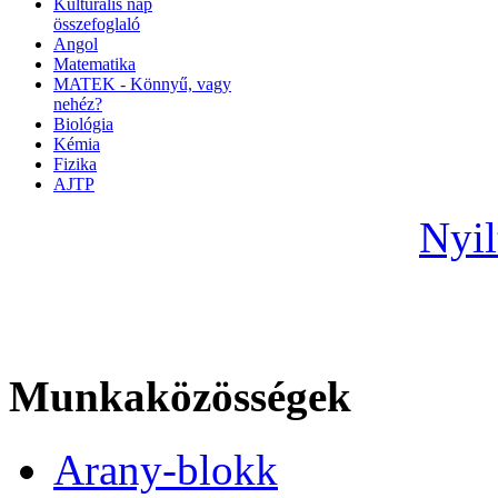
Kulturális nap
összefoglaló
Angol
Matematika
MATEK - Könnyű, vagy
nehéz?
Biológia
Kémia
Fizika
AJTP
Nyil
Munkaközösségek
Arany-blokk