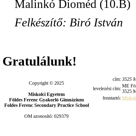
Malinkó Dioméd (10.B)
Felkészítő: Biró István
Gratulálunk!
cím:
3525 M
Copyright © 2025
ME Föl
levelezési cím:
3525 M
Miskolci Egyetem
fenntartó:
Miskol
Földes Ferenc Gyakorló Gimnázium
Foldes Ferenc Secondary Practice School
OM azonosító: 029379