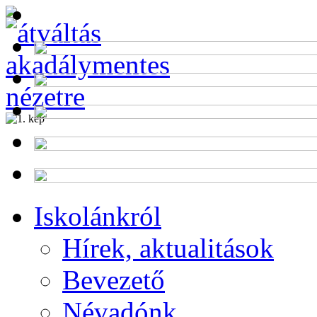
Alumni
Program
Iskolánkról
Hírek, aktualitások
Bevezető
Névadónk