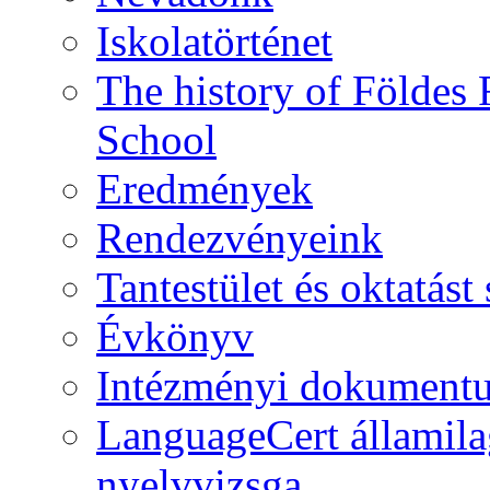
Iskolatörténet
The history of Földe
School
Eredmények
Rendezvényeink
Tantestület és oktatás
Évkönyv
Intézményi dokument
LanguageCert államila
nyelvvizsga