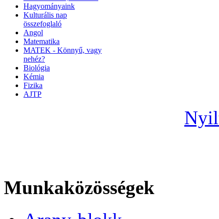
Hagyományaink
Kulturális nap
összefoglaló
Angol
Matematika
MATEK - Könnyű, vagy
nehéz?
Biológia
Kémia
Fizika
AJTP
Nyil
Munkaközösségek