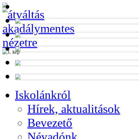
Alumni
Program
Iskolánkról
Hírek, aktualitások
Bevezető
Névadónk