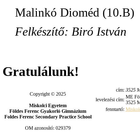
Malinkó Dioméd (10.B)
Felkészítő: Biró István
Gratulálunk!
cím:
3525 M
Copyright © 2025
ME Föl
levelezési cím:
3525 M
Miskolci Egyetem
fenntartó:
Miskol
Földes Ferenc Gyakorló Gimnázium
Foldes Ferenc Secondary Practice School
OM azonosító: 029379