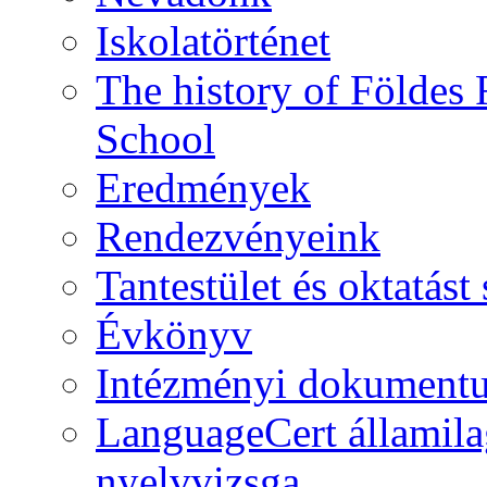
Iskolatörténet
The history of Földe
School
Eredmények
Rendezvényeink
Tantestület és oktatás
Évkönyv
Intézményi dokument
LanguageCert államila
nyelvvizsga