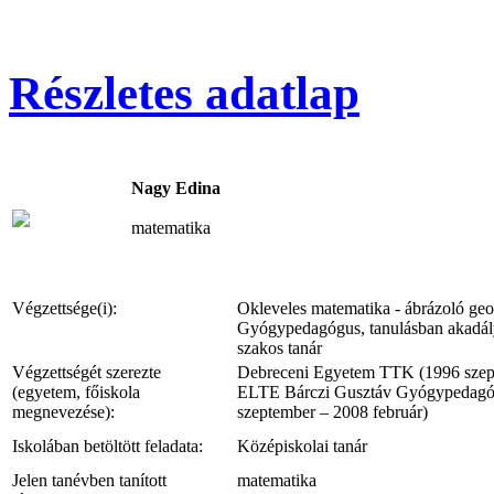
Részletes adatlap
Nagy Edina
matematika
Végzettsége(i):
Okleveles matematika - ábrázoló geo
Gyógypedagógus, tanulásban akadál
szakos tanár
Végzettségét szerezte
Debreceni Egyetem TTK (1996 szept
(egyetem, főiskola
ELTE Bárczi Gusztáv Gyógypedagógi
megnevezése):
szeptember – 2008 február)
Iskolában betöltött feladata:
Középiskolai tanár
Jelen tanévben tanított
matematika