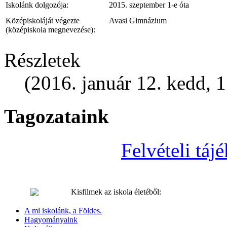
Iskolánk dolgozója:
2015. szeptember 1-e óta
Középiskoláját végezte
Avasi Gimnázium
(középiskola megnevezése):
Részletek
(2016. január 12. kedd, 
Tagozataink
Felvételi tá
Kisfilmek az iskola életéből:
A mi iskolánk, a Földes.
Hagyományaink