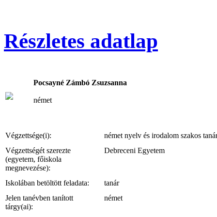
Részletes adatlap
Pocsayné Zámbó Zsuzsanna
német
Végzettsége(i):
német nyelv és irodalom szakos taná
Végzettségét szerezte
Debreceni Egyetem
(egyetem, főiskola
megnevezése):
Iskolában betöltött feladata:
tanár
Jelen tanévben tanított
német
tárgy(ai):