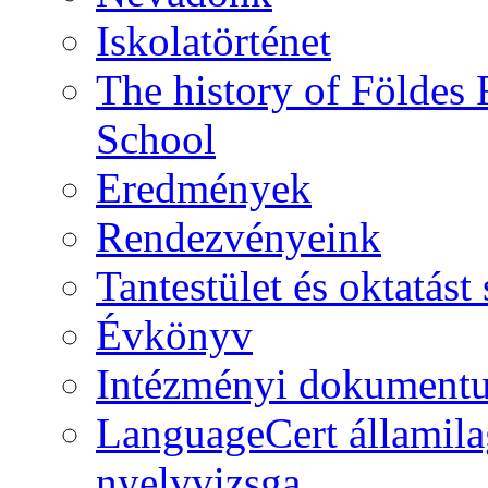
Iskolatörténet
The history of Földe
School
Eredmények
Rendezvényeink
Tantestület és oktatás
Évkönyv
Intézményi dokument
LanguageCert államila
nyelvvizsga