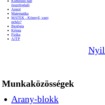
Kulturális nap
összefoglaló
Angol
Matematika
MATEK - Könnyű, vagy
nehéz?
Biológia
Kémia
Fizika
AJTP
Nyil
Munkaközösségek
Arany-blokk