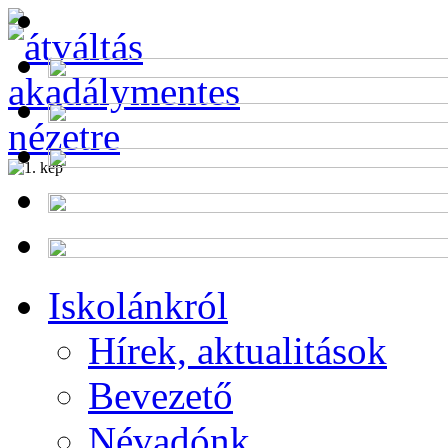
Alumni
Program
Iskolánkról
Hírek, aktualitások
Bevezető
Névadónk