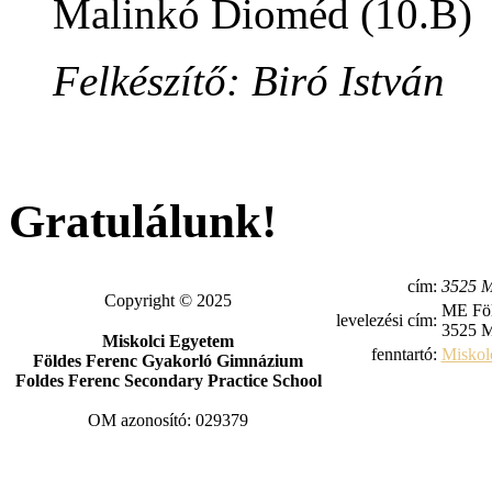
Malinkó Dioméd (10.B)
Felkészítő: Biró István
Gratulálunk!
cím:
3525 M
Copyright © 2025
ME Föl
levelezési cím:
3525 M
Miskolci Egyetem
fenntartó:
Miskol
Földes Ferenc Gyakorló Gimnázium
Foldes Ferenc Secondary Practice School
OM azonosító: 029379