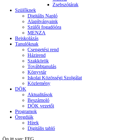
Zsebszótárak
Szülőknek
Digitális Napló
Alapítványaink
Szülői fogadóóra
MENZA
Beiskolázás
Tanulóknak
Csengetési rend
Házirend
Szakkörök
Továbbtanulás
Könyvtár
Iskolai Közösségi Szolgálat
Közlemény
DÖK
Aktualitások
Beszámoló
DÖK vezetői
Programok
Öregdiák
Hírek
Digitális tabló
Ön itt van:
FFG