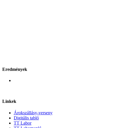
Eredmények
Linkek
Árokszállásy-verseny
Digitális tabló
TT Labor