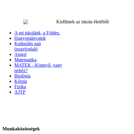
Kisfilmek az iskola életéből:
A mi iskolánk, a Földes.
Hagyományaink
Kulturális nap
összefoglaló
Angol
Matematika
MATEK - Könnyű, vagy
nehéz?
Biológia
Kémia
Fizika
AJTP
Munkaközösségek