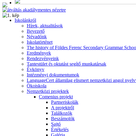
Alumni
Program
Iskolánkról
Hírek, aktualitások
Bevezető
Névadónk
Iskolatörténet
The history of Földes Ferenc Secondary Grammar Schoo
Eredmények
Rendezvényeink
Tantestület és oktatást segítő munkatársak
Évkönyv
Intézményi dokumentumok
LanguageCert államilag elismert nemzetközi angol nyelv
Ökoiskola
Nemzetközi projektek
Comenius projekt
Partneriskolák
A projektről
Találkozók
Beszámolók
Sajtó
Értékelés
Galéria