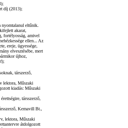
);
 díj (2013);
 nyomtalanul eltűnik.
fejlett akarat,
, fortélyosság, amivel
nehézkessége ellen... Az
te, ereje, ügyessége,
mány elvesztésébe, mert
bármikor újhoz,
f);
oknak, társzerző,
v lektora, Műszaki
gozott kiadás: Műszaki
rettségire, társszerző,
ársszerző, Kemavill Bt.,
v, lektora, Műszaki
ttantervre átdolgozott