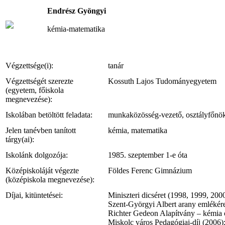
Endrész Gyöngyi
kémia-matematika
Végzettsége(i):
tanár
Végzettségét szerezte
Kossuth Lajos Tudományegyetem
(egyetem, főiskola
megnevezése):
Iskolában betöltött feladata:
munkaközösség-vezető, osztályfőnö
Jelen tanévben tanított
kémia, matematika
tárgy(ai):
Iskolánk dolgozója:
1985. szeptember 1-e óta
Középiskoláját végezte
Földes Ferenc Gimnázium
(középiskola megnevezése):
Díjai, kitüntetései:
Miniszteri dicséret (1998, 1999, 200
Szent-Györgyi Albert arany emlékér
Richter Gedeon Alapítvány – kémia ok
Miskolc város Pedagógiai-díj (2006)