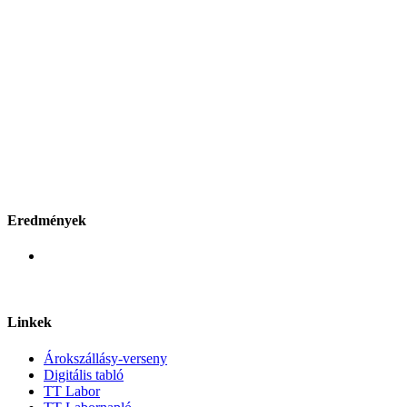
Eredmények
Linkek
Árokszállásy-verseny
Digitális tabló
TT Labor