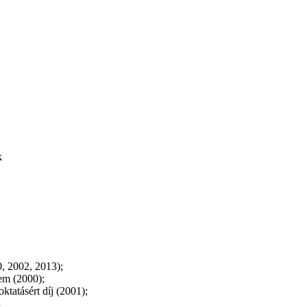
k
0, 2002, 2013);
em (2000);
tatásért díj (2001);
;