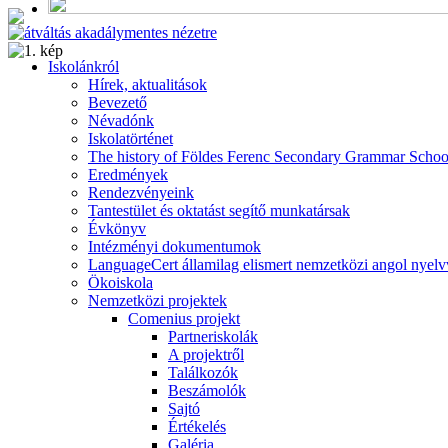
Alumni
Program
Iskolánkról
Hírek, aktualitások
Bevezető
Névadónk
Iskolatörténet
The history of Földes Ferenc Secondary Grammar Schoo
Eredmények
Rendezvényeink
Tantestület és oktatást segítő munkatársak
Évkönyv
Intézményi dokumentumok
LanguageCert államilag elismert nemzetközi angol nyelv
Ökoiskola
Nemzetközi projektek
Comenius projekt
Partneriskolák
A projektről
Találkozók
Beszámolók
Sajtó
Értékelés
Galéria