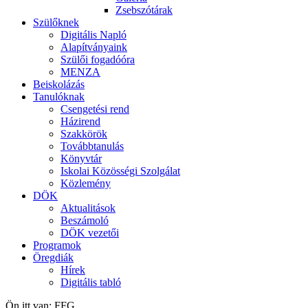
Zsebszótárak
Szülőknek
Digitális Napló
Alapítványaink
Szülői fogadóóra
MENZA
Beiskolázás
Tanulóknak
Csengetési rend
Házirend
Szakkörök
Továbbtanulás
Könyvtár
Iskolai Közösségi Szolgálat
Közlemény
DÖK
Aktualitások
Beszámoló
DÖK vezetői
Programok
Öregdiák
Hírek
Digitális tabló
Ön itt van:
FFG