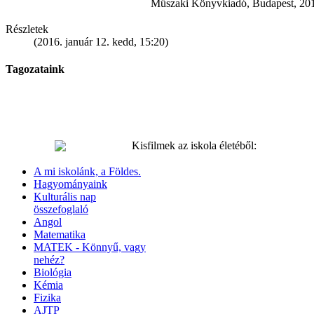
Műszaki Könyvkiadó, Budapest, 20
Részletek
(2016. január 12. kedd, 15:20)
Tagozataink
Kisfilmek az iskola életéből:
A mi iskolánk, a Földes.
Hagyományaink
Kulturális nap
összefoglaló
Angol
Matematika
MATEK - Könnyű, vagy
nehéz?
Biológia
Kémia
Fizika
AJTP