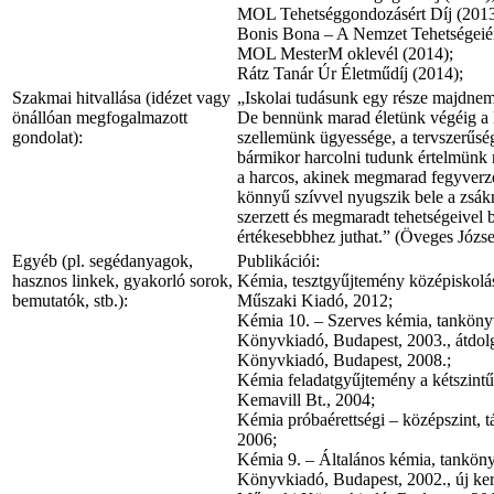
MOL Tehetséggondozásért Díj (2013
Bonis Bona – A Nemzet Tehetségeiért
MOL MesterM oklevél (2014);
Rátz Tanár Úr Életműdíj (2014);
Szakmai hitvallása (idézet vagy
„Iskolai tudásunk egy része majdnem
önállóan megfogalmazott
De bennünk marad életünk végéig a ki
gondolat):
szellemünk ügyessége, a tervszerűség
bármikor harcolni tudunk értelmünk 
a harcos, akinek megmarad fegyverze
könnyű szívvel nyugszik bele a zsák
szerzett és megmaradt tehetségeivel 
értékesebbhez juthat.” (Öveges Józse
Egyéb (pl. segédanyagok,
Publikációi:
hasznos linkek, gyakorló sorok,
Kémia, tesztgyűjtemény középiskolás
bemutatók, stb.):
Műszaki Kiadó, 2012;
Kémia 10. – Szerves kémia, tanköny
Könyvkiadó, Budapest, 2003., átdol
Könyvkiadó, Budapest, 2008.;
Kémia feladatgyűjtemény a kétszintű é
Kemavill Bt., 2004;
Kémia próbaérettségi – középszint, t
2006;
Kémia 9. – Általános kémia, tanköny
Könyvkiadó, Budapest, 2002., új kere