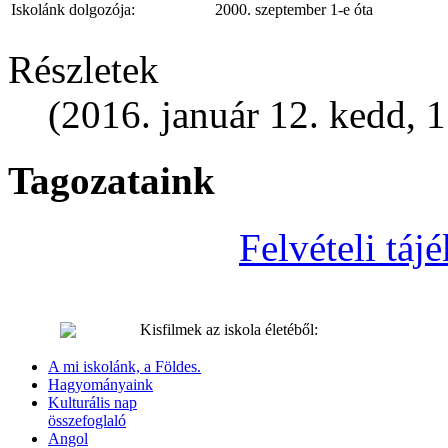
Iskolánk dolgozója:
2000. szeptember 1-e óta
Részletek
(2016. január 12. kedd, 
Tagozataink
Felvételi tá
Kisfilmek az iskola életéből:
A mi iskolánk, a Földes.
Hagyományaink
Kulturális nap
összefoglaló
Angol