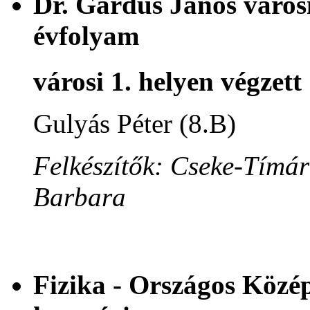
Dr. Gárdus János városi
évfolyam
városi 1. helyen végzett
Gulyás Péter (8.B)
Felkészítők: Cseke-Tímár
Barbara
Fizika - Országos Közép