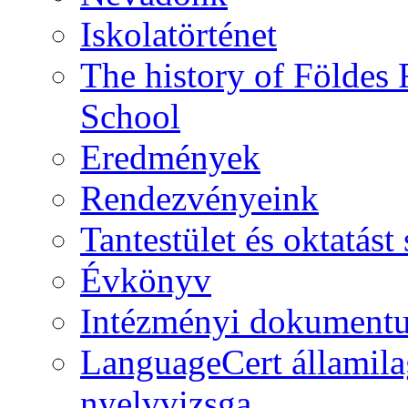
Iskolatörténet
The history of Földe
School
Eredmények
Rendezvényeink
Tantestület és oktatás
Évkönyv
Intézményi dokument
LanguageCert államila
nyelvvizsga