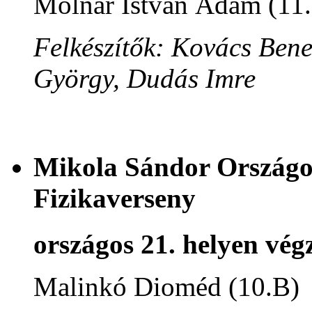
Molnár István Ádám (11
Felkészítők: Kovács Ben
György, Dudás Imre
Mikola Sándor Országos
Fizikaverseny
országos 21. helyen végz
Malinkó Dioméd (10.B)