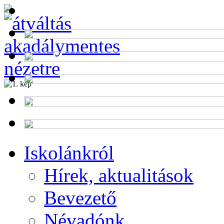
Alumni
Program
Iskolánkról
Hírek, aktualitások
Bevezető
Névadónk