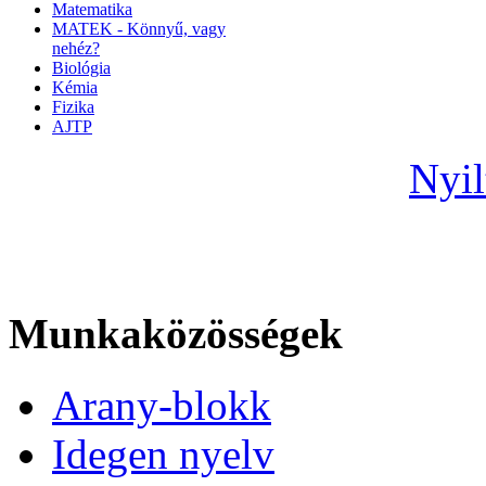
Matematika
MATEK - Könnyű, vagy
nehéz?
Biológia
Kémia
Fizika
AJTP
Nyil
Munkaközösségek
Arany-blokk
Idegen nyelv